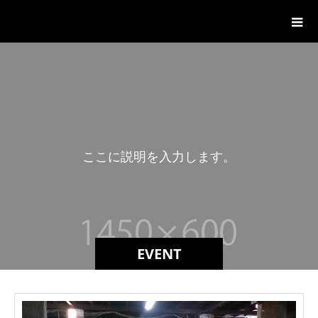
川口むさし野ロータリークラブ
こ
こ
に
説
明
を
入
力
し
ま
す
。
こ
EVENT