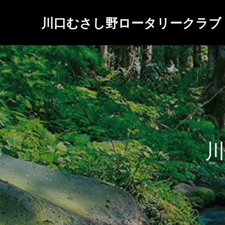
川口むさし野ロータリークラブ
川
口
む