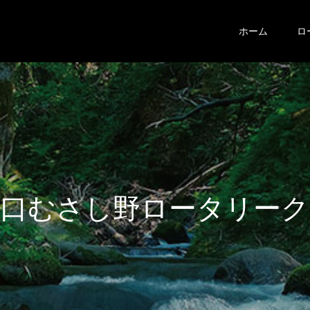
ホーム
ロ
さ
し
野
ロ
ー
タ
リ
ー
ク
ラ
ブ